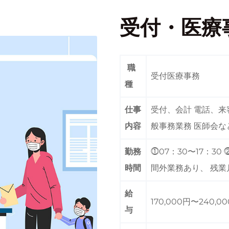
受付・医療
職
受付医療事務
種
仕事
受付、会計 電話、来
内容
般事務業務 医師会
勤務
⓵07：30〜17：30 
時間
間外業務あり、 残業月
給
170,000円〜24
与