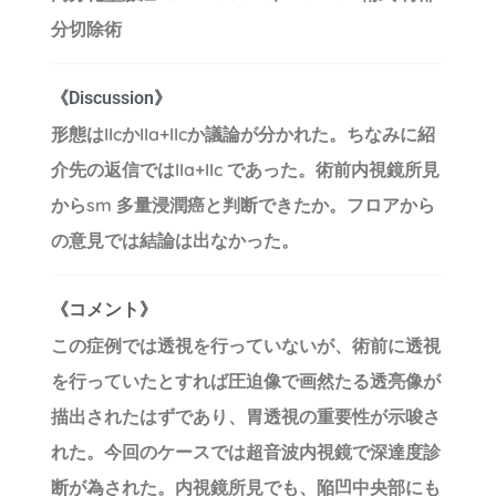
分切除術
《Discussion》
形態はIIcかIIa+IIcか議論が分かれた。ちなみに紹
介先の返信ではIIa+IIc であった。術前内視鏡所見
からsm 多量浸潤癌と判断できたか。フロアから
の意見では結論は出なかった。
《コメント》
この症例では透視を行っていないが、術前に透視
を行っていたとすれば圧迫像で画然たる透亮像が
描出されたはずであり、胃透視の重要性が示唆さ
れた。今回のケースでは超音波内視鏡で深達度診
断が為された。内視鏡所見でも、陥凹中央部にも