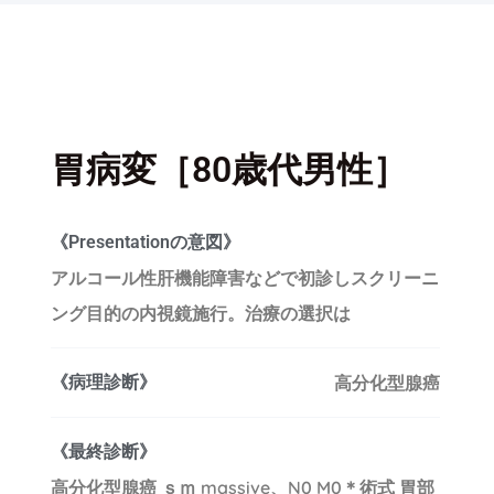
胃病変［80歳代男性］
《Presentationの意図》
アルコール性肝機能障害などで初診しスクリーニ
ング目的の内視鏡施行。治療の選択は
《病理診断》
高分化型腺癌
《最終診断》
高分化型腺癌 ｓｍ massive、N0 M0＊術式 胃部