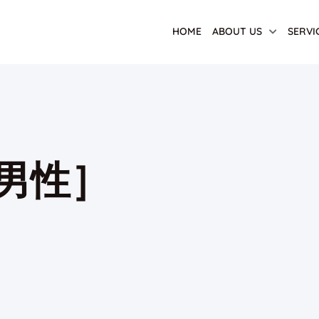
HOME
ABOUT US
SERVI
男性］