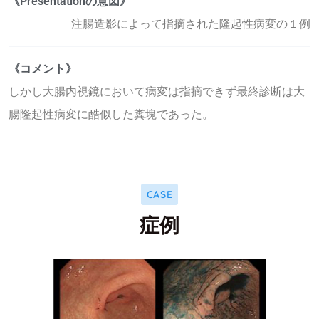
《Presentationの意図》
注腸造影によって指摘された隆起性病変の１例
《コメント》
しかし大腸内視鏡において病変は指摘できず最終診断は大
腸隆起性病変に酷似した糞塊であった。
CASE
症例